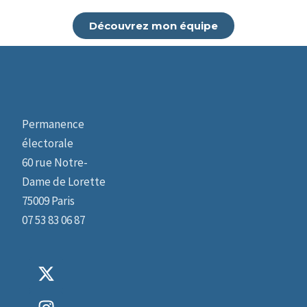
Découvrez mon équipe
Permanence
électorale
60 rue Notre-
Dame de Lorette
75009 Paris​
07 53 83 06 87
X
I
-
n
t
s